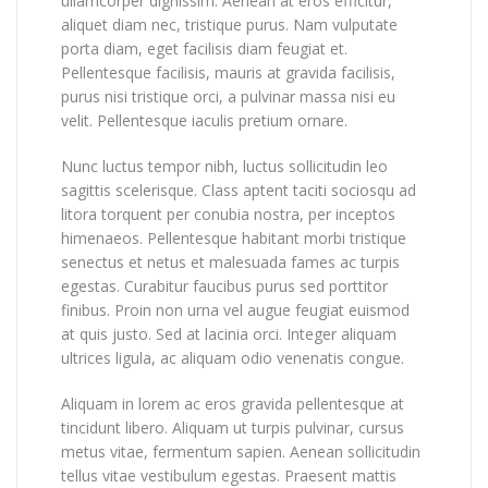
ullamcorper dignissim. Aenean at eros efficitur,
aliquet diam nec, tristique purus. Nam vulputate
porta diam, eget facilisis diam feugiat et.
Pellentesque facilisis, mauris at gravida facilisis,
purus nisi tristique orci, a pulvinar massa nisi eu
velit. Pellentesque iaculis pretium ornare.
Nunc luctus tempor nibh, luctus sollicitudin leo
sagittis scelerisque. Class aptent taciti sociosqu ad
litora torquent per conubia nostra, per inceptos
himenaeos. Pellentesque habitant morbi tristique
senectus et netus et malesuada fames ac turpis
egestas. Curabitur faucibus purus sed porttitor
finibus. Proin non urna vel augue feugiat euismod
at quis justo. Sed at lacinia orci. Integer aliquam
ultrices ligula, ac aliquam odio venenatis congue.
Aliquam in lorem ac eros gravida pellentesque at
tincidunt libero. Aliquam ut turpis pulvinar, cursus
metus vitae, fermentum sapien. Aenean sollicitudin
tellus vitae vestibulum egestas. Praesent mattis