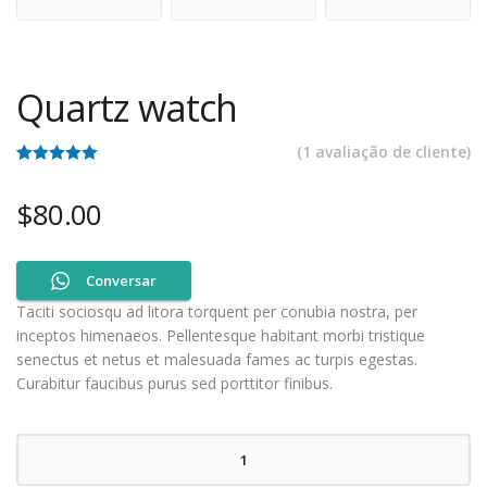
Quartz watch
(
1
avaliação de cliente)
Classificado
1
com
5.00
em
$
80.00
5 com base
em
classificação
de cliente
Conversar
Taciti sociosqu ad litora torquent per conubia nostra, per
inceptos himenaeos. Pellentesque habitant morbi tristique
senectus et netus et malesuada fames ac turpis egestas.
Curabitur faucibus purus sed porttitor finibus.
Quantidade
de