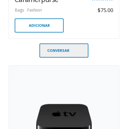
Avaliação
$
75.00
Bags
Fashion
5.00
de 5
ADICIONAR
CONVERSAR