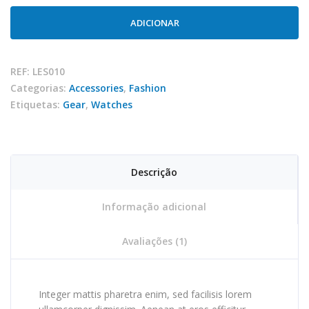
Quartz
watch
ADICIONAR
REF:
LES010
Categorias:
Accessories
,
Fashion
Etiquetas:
Gear
,
Watches
Descrição
Informação adicional
Avaliações (1)
Integer mattis pharetra enim, sed facilisis lorem