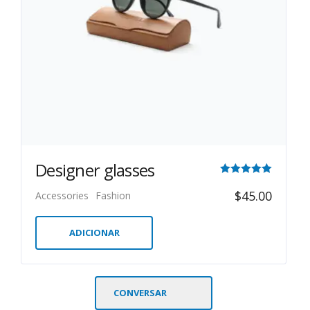
Designer glasses
Avaliação
$
45.00
Accessories
Fashion
5.00
de 5
ADICIONAR
CONVERSAR