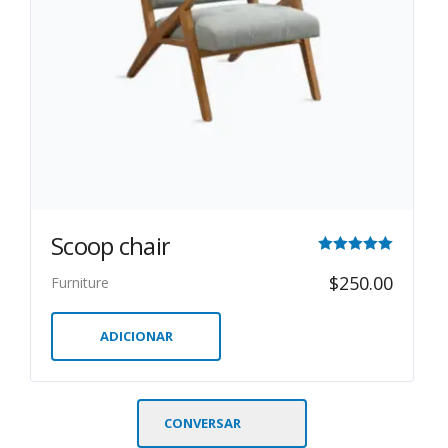
Scoop chair
Avaliação
$
250.00
Furniture
5.00
de 5
ADICIONAR
CONVERSAR