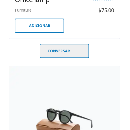
Avaliação
$
75.00
Furniture
5.00
de 5
ADICIONAR
CONVERSAR