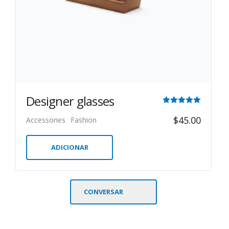
Designer glasses
Avaliação
$
45.00
Accessories
Fashion
5.00
de 5
ADICIONAR
CONVERSAR