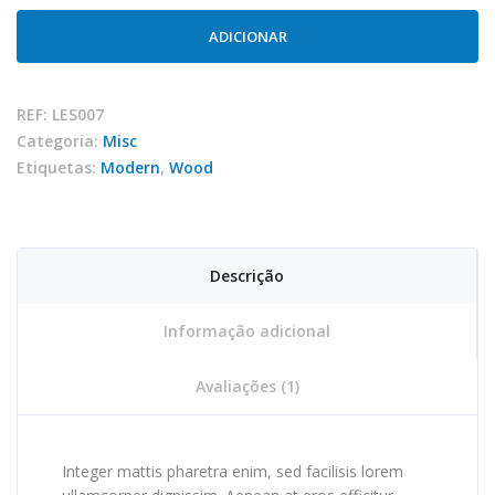
Smart
watch
ADICIONAR
REF:
LES007
Categoria:
Misc
Etiquetas:
Modern
,
Wood
Descrição
Informação adicional
Avaliações (1)
Integer mattis pharetra enim, sed facilisis lorem