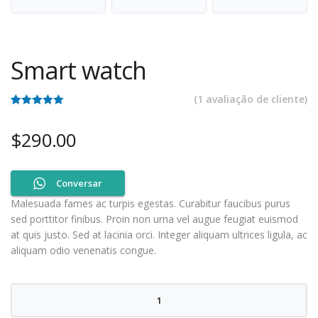
Smart watch
(
1
avaliação de cliente)
Classificado
1
com
5.00
em
$
290.00
5 com base
em
classificação
de cliente
Conversar
Malesuada fames ac turpis egestas. Curabitur faucibus purus
sed porttitor finibus. Proin non urna vel augue feugiat euismod
at quis justo. Sed at lacinia orci. Integer aliquam ultrices ligula, ac
aliquam odio venenatis congue.
Quantidade
de