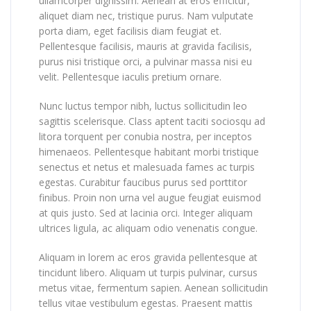
ullamcorper dignissim. Aenean at eros efficitur,
aliquet diam nec, tristique purus. Nam vulputate
porta diam, eget facilisis diam feugiat et.
Pellentesque facilisis, mauris at gravida facilisis,
purus nisi tristique orci, a pulvinar massa nisi eu
velit. Pellentesque iaculis pretium ornare.
Nunc luctus tempor nibh, luctus sollicitudin leo
sagittis scelerisque. Class aptent taciti sociosqu ad
litora torquent per conubia nostra, per inceptos
himenaeos. Pellentesque habitant morbi tristique
senectus et netus et malesuada fames ac turpis
egestas. Curabitur faucibus purus sed porttitor
finibus. Proin non urna vel augue feugiat euismod
at quis justo. Sed at lacinia orci. Integer aliquam
ultrices ligula, ac aliquam odio venenatis congue.
Aliquam in lorem ac eros gravida pellentesque at
tincidunt libero. Aliquam ut turpis pulvinar, cursus
metus vitae, fermentum sapien. Aenean sollicitudin
tellus vitae vestibulum egestas. Praesent mattis