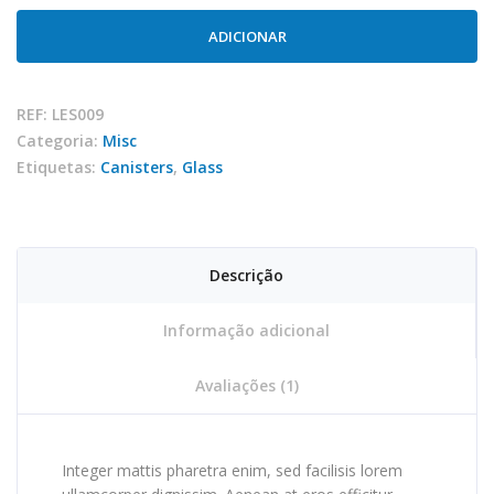
Glass
canister
ADICIONAR
REF:
LES009
Categoria:
Misc
Etiquetas:
Canisters
,
Glass
Descrição
Informação adicional
Avaliações (1)
Integer mattis pharetra enim, sed facilisis lorem