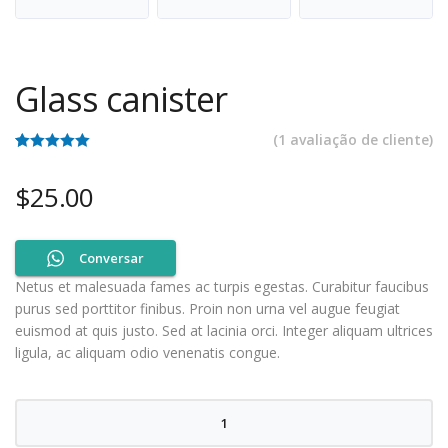
Glass canister
(
1
avaliação de cliente)
Classificado
1
com
5.00
em
$
25.00
5 com base
em
classificação
de cliente
Conversar
Netus et malesuada fames ac turpis egestas. Curabitur faucibus
purus sed porttitor finibus. Proin non urna vel augue feugiat
euismod at quis justo. Sed at lacinia orci. Integer aliquam ultrices
ligula, ac aliquam odio venenatis congue.
Quantidade
de