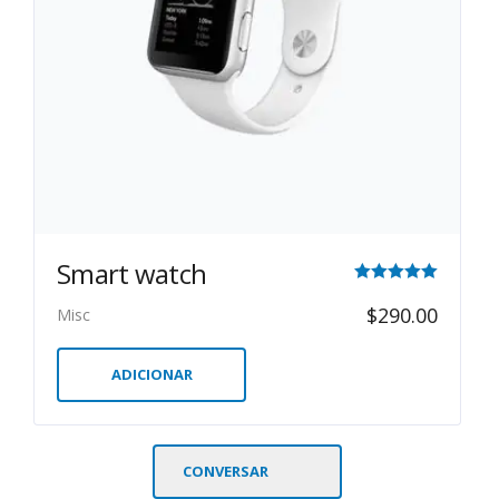
Smart watch
Avaliação
$
290.00
Misc
5.00
de 5
ADICIONAR
CONVERSAR