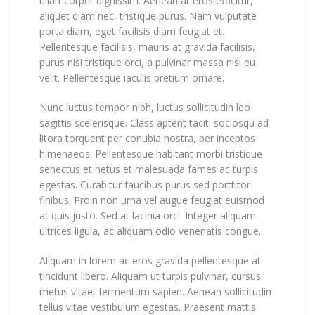
ullamcorper dignissim. Aenean at eros efficitur,
aliquet diam nec, tristique purus. Nam vulputate
porta diam, eget facilisis diam feugiat et.
Pellentesque facilisis, mauris at gravida facilisis,
purus nisi tristique orci, a pulvinar massa nisi eu
velit. Pellentesque iaculis pretium ornare.
Nunc luctus tempor nibh, luctus sollicitudin leo
sagittis scelerisque. Class aptent taciti sociosqu ad
litora torquent per conubia nostra, per inceptos
himenaeos. Pellentesque habitant morbi tristique
senectus et netus et malesuada fames ac turpis
egestas. Curabitur faucibus purus sed porttitor
finibus. Proin non urna vel augue feugiat euismod
at quis justo. Sed at lacinia orci. Integer aliquam
ultrices ligula, ac aliquam odio venenatis congue.
Aliquam in lorem ac eros gravida pellentesque at
tincidunt libero. Aliquam ut turpis pulvinar, cursus
metus vitae, fermentum sapien. Aenean sollicitudin
tellus vitae vestibulum egestas. Praesent mattis